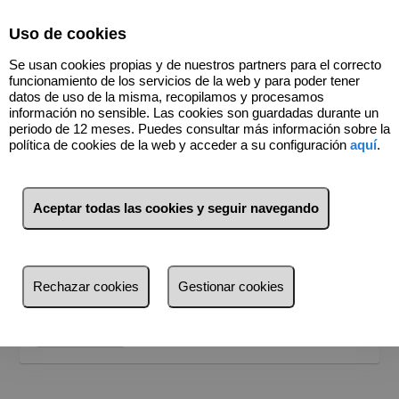
Select Language
▼
Uso de cookies
669820348
Se usan cookies propias y de nuestros partners para el correcto
funcionamiento de los servicios de la web y para poder tener
datos de uso de la misma, recopilamos y procesamos
información no sensible. Las cookies son guardadas durante un
periodo de 12 meses. Puedes consultar más información sobre la
política de cookies de la web y acceder a su configuración
aquí
.
BUSCADOR
Inmuebles en venta
Aceptar todas las cookies y seguir navegando
¿Dónde quieres buscar?
Provincia
Rechazar cookies
Gestionar cookies
Provincia
Busca por referencia, precio, tipo...
Alicante (1)
Buscar
Madrid (1)