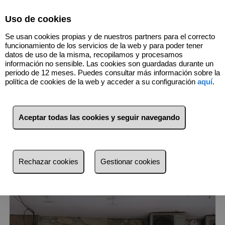
Select Language
▼
Uso de cookies
669820348
Se usan cookies propias y de nuestros partners para el correcto
funcionamiento de los servicios de la web y para poder tener
datos de uso de la misma, recopilamos y procesamos
información no sensible. Las cookies son guardadas durante un
1
Inmuebles
Norte - Universidad
periodo de 12 meses. Puedes consultar más información sobre la
(Madrid)
política de cookies de la web y acceder a su configuración
aquí
.
Lista
Mapa
Filtros
Aceptar todas las cookies y seguir navegando
más reciente
más reciente
Rechazar cookies
Gestionar cookies
Menos reciente
Baratos
Caros