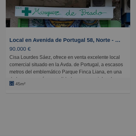
Pequeños
Grandes
Local en Avenida de Portugal 58, Norte - Universidad, Móstoles
90.000 €
Cisa Lourdes Sáez, ofrece en venta excelente local
comercial situado en la Avda. de Portugal, a escasos
metros del emblemático Parque Finca Liana, en una
de las zonas más consolidadas y comerciales de
45m²
Móstoles.
Ubicado en planta baja, el local cuenta con
aproximadamente 55 m² construidos y es totalmente
diáfano, lo que permite múltiples posibilidades de
distribución y adaptación según el tipo de negocio.